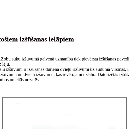
stošiem izšūšanas ielāpiem
ni.Zobu suku izšuvumā galvenā uzmanība tiek pievērsta izšūšanas pavedi
 leju.
ļu izšuvumi ir izšūšanas dūriena dvieļu izšuvumi uz auduma virsmas, la
ršu izšuvumu un dvieļu izšuvumu, kas ievērojami uzlabo. Datorizētās izšū
rbos un citās nozarēs.