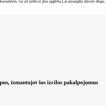
aksesuāriem, var arī uzšūt uz jūsu apģērba.Lai aizsargātu stāvošo diegu
āpus, izmantojot šos izcilos pakalpojumus