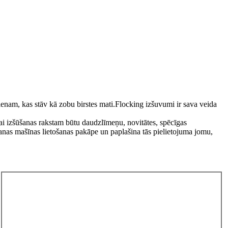
enam, kas stāv kā zobu birstes mati.Flocking izšuvumi ir sava veida
i izšūšanas rakstam būtu daudzlīmeņu, novitātes, spēcīgas
šanas mašīnas lietošanas pakāpe un paplašina tās pielietojuma jomu,