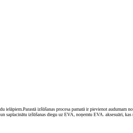
su veidu ielāpiem.Parastā izšūšanas procesa pamatā ir pievienot auduma
tu un saplacinātu izšūšanas diegu uz EVA, noņemtu EVA. aksesuāri, kas