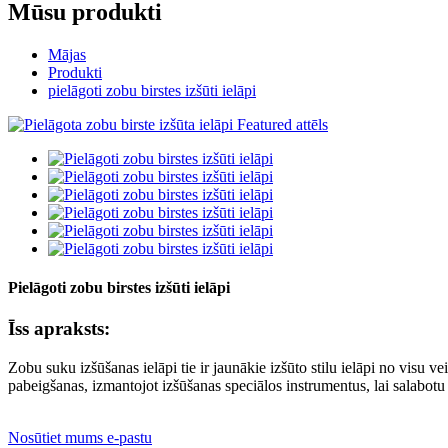
Mūsu produkti
Mājas
Produkti
pielāgoti zobu birstes izšūti ielāpi
Pielāgoti zobu birstes izšūti ielāpi
Īss apraksts:
Zobu suku izšūšanas ielāpi tie ir jaunākie izšūto stilu ielāpi no vi
pabeigšanas, izmantojot izšūšanas speciālos instrumentus, lai salabo
Nosūtiet mums e-pastu