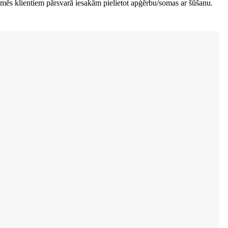
, mēs klientiem pārsvarā iesakām pielietot apģērbu/somas ar šūšanu.