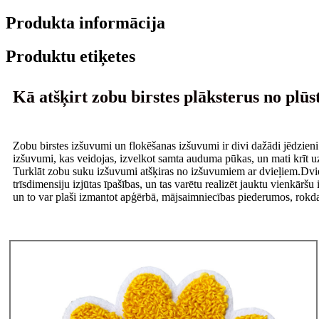
Produkta informācija
Produktu etiķetes
Kā atšķirt zobu birstes plāksterus no plū
Zobu birstes izšuvumi un flokēšanas izšuvumi ir divi dažādi jēdzie
izšuvumi, kas veidojas, izvelkot samta auduma pūkas, un mati krīt uz
Turklāt zobu suku izšuvumi atšķiras no izšuvumiem ar dvieļiem.Dvie
trīsdimensiju izjūtas īpašības, un tas varētu realizēt jauktu vienkā
un to var plaši izmantot apģērbā, mājsaimniecības piederumos, rokda