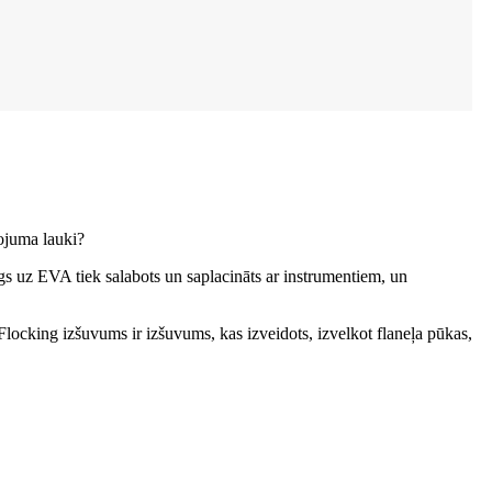
tojuma lauki?
s uz EVA tiek salabots un saplacināts ar instrumentiem, un
Flocking izšuvums ir izšuvums, kas izveidots, izvelkot flaneļa pūkas,