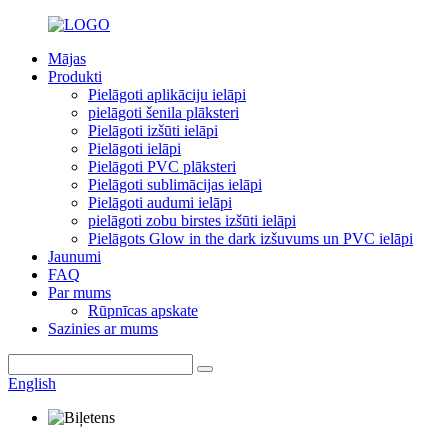
Mājas
Produkti
Pielāgoti aplikāciju ielāpi
pielāgoti šenila plāksteri
Pielāgoti izšūti ielāpi
Pielāgoti ielāpi
Pielāgoti PVC plāksteri
Pielāgoti sublimācijas ielāpi
Pielāgoti audumi ielāpi
pielāgoti zobu birstes izšūti ielāpi
Pielāgots Glow in the dark izšuvums un PVC ielāpi
Jaunumi
FAQ
Par mums
Rūpnīcas apskate
Sazinies ar mums
English