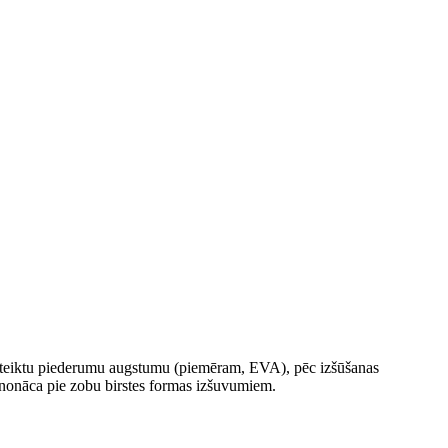
m noteiktu piederumu augstumu (piemēram, EVA), pēc izšūšanas
 nonāca pie zobu birstes formas izšuvumiem.