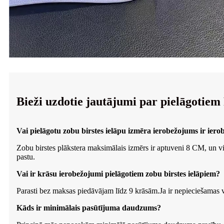
Bieži uzdotie jautājumi par pielāgotie
Vai pielāgotu zobu birstes ielāpu izmēra ierobežojums ir iero
Zobu birstes plākstera maksimālais izmērs ir aptuveni 8 CM, un visi
pastu.
Vai ir krāsu ierobežojumi pielāgotiem zobu birstes ielāpiem?
Parasti bez maksas piedāvājam līdz 9 krāsām.Ja ir nepieciešamas va
Kāds ir minimālais pasūtījuma daudzums?