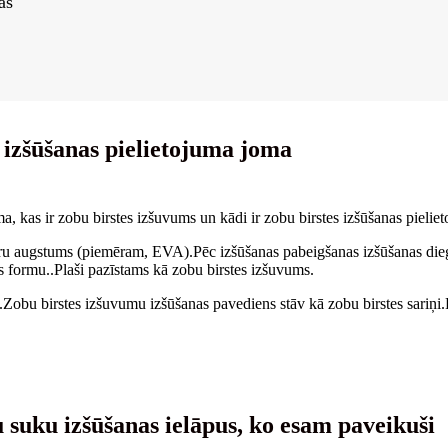
as
s izšūšanas pielietojuma joma
a, kas ir zobu birstes izšuvums un kādi ir zobu birstes izšūšanas pielie
ru augstums (piemēram, EVA).Pēc izšūšanas pabeigšanas izšūšanas dieg
s formu..Plaši pazīstams kā zobu birstes izšuvums.
.Zobu birstes izšuvumu izšūšanas pavediens stāv kā zobu birstes sariņi.
 suku izšūšanas ielāpus, ko esam paveikuši