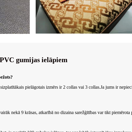
m PVC gumijas ielāpiem
bežots?
zplatītākais pielāgotais izmērs ir 2 collas vai 3 collas.Ja jums ir nepiec
irāk nekā 9 krāsas, atkarībā no dizaina sarežģītības var tikt piemērota