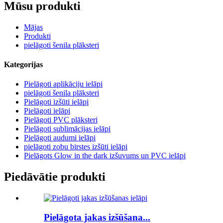
Mūsu produkti
Mājas
Produkti
pielāgoti šenila plāksteri
Kategorijas
Pielāgoti aplikāciju ielāpi
pielāgoti šenila plāksteri
Pielāgoti izšūti ielāpi
Pielāgoti ielāpi
Pielāgoti PVC plāksteri
Pielāgoti sublimācijas ielāpi
Pielāgoti audumi ielāpi
pielāgoti zobu birstes izšūti ielāpi
Pielāgots Glow in the dark izšuvums un PVC ielāpi
Piedāvātie produkti
Pielāgota jakas izšūšana...