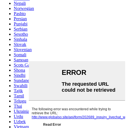
Nepali
Norwegian
Pashto
Persian
Punjabi
Serbian
Sesotho
Sinhala
Slovak
Slovenian
Somali
Samoan
Scots Gaelic
Shona
Sindhi
Sundanese
Swahili
Tajik
Tamil
Telugu
Thai
Ukrainian
Urdu
Uzbek
Vietnamese