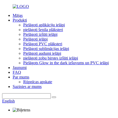
Mājas
Produkti
Pielāgoti aplikāciju ielāpi
pielāgoti šenila plāksteri
Pielāgoti izšūti ielāpi
Pielāgoti ielāpi
Pielāgoti PVC plāksteri
Pielāgoti sublimācijas ielāpi
Pielāgoti audumi ielāpi
pielāgoti zobu birstes izšūti ielāpi
Pielāgots Glow in the dark izšuvums un PVC ielāpi
Jaunumi
FAQ
Par mums
Rūpnīcas apskate
Sazinies ar mums
English