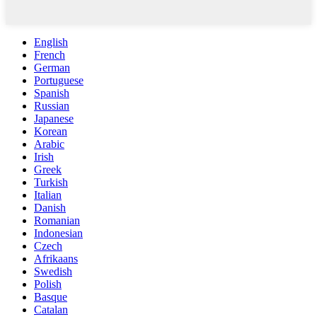
English
French
German
Portuguese
Spanish
Russian
Japanese
Korean
Arabic
Irish
Greek
Turkish
Italian
Danish
Romanian
Indonesian
Czech
Afrikaans
Swedish
Polish
Basque
Catalan