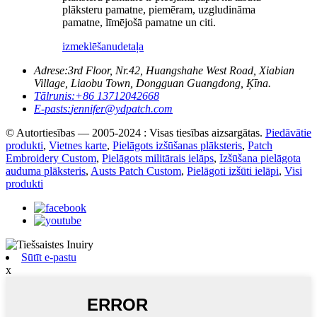
plāksteru pamatne, piemēram, uzgludināma
pamatne, līmējošā pamatne un citi.
izmeklēšanu
detaļa
Adrese:
3rd Floor, Nr.42, Huangshahe West Road, Xiabian
Village, Liaobu Town, Dongguan Guangdong, Ķīna.
Tālrunis:
+86 13712042668
E-pasts:
jennifer@ydpatch.com
© Autortiesības — 2005-2024 : Visas tiesības aizsargātas.
Piedāvātie
produkti
,
Vietnes karte
,
Pielāgots izšūšanas plāksteris
,
Patch
Embroidery Custom
,
Pielāgots militārais ielāps
,
Izšūšana pielāgota
auduma plāksteris
,
Austs Patch Custom
,
Pielāgoti izšūti ielāpi
,
Visi
produkti
Sūtīt e-pastu
x