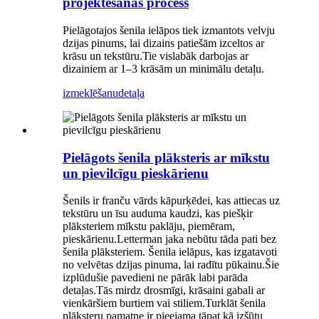
projektēšanas process
Pielāgotajos šenila ielāpos tiek izmantots velvju
dzijas pinums, lai dizains patiešām izceltos ar
krāsu un tekstūru.Tie vislabāk darbojas ar
dizainiem ar 1–3 krāsām un minimālu detaļu.
izmeklēšanu
detaļa
Pielāgots šenila plāksteris ar mīkstu
un pievilcīgu pieskārienu
Šenils ir franču vārds kāpurķēdei, kas attiecas uz
tekstūru un īsu auduma kaudzi, kas piešķir
plāksteriem mīkstu paklāju, piemēram,
pieskārienu.Letterman jaka nebūtu tāda pati bez
šenila plāksteriem. Šenila ielāpus, kas izgatavoti
no velvētas dzijas pinuma, lai radītu pūkainu.Šie
izplūdušie pavedieni ne pārāk labi parāda
detaļas.Tās mirdz drosmīgi, krāsaini gabali ar
vienkāršiem burtiem vai stiliem.Turklāt šenila
plāksteru pamatne ir pieejama tāpat kā izšūtu