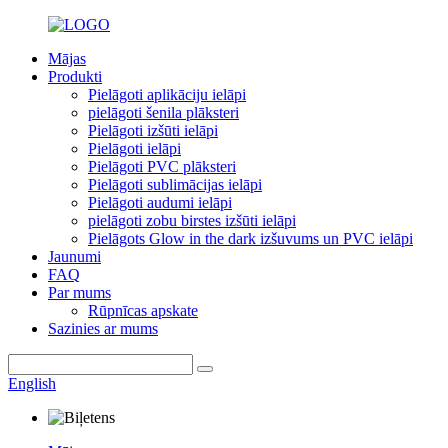
Mājas
Produkti
Pielāgoti aplikāciju ielāpi
pielāgoti šenila plāksteri
Pielāgoti izšūti ielāpi
Pielāgoti ielāpi
Pielāgoti PVC plāksteri
Pielāgoti sublimācijas ielāpi
Pielāgoti audumi ielāpi
pielāgoti zobu birstes izšūti ielāpi
Pielāgots Glow in the dark izšuvums un PVC ielāpi
Jaunumi
FAQ
Par mums
Rūpnīcas apskate
Sazinies ar mums
English