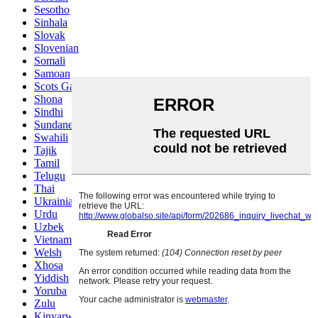
Sesotho
Sinhala
Slovak
Slovenian
Somali
Samoan
Scots Gaelic
Shona
Sindhi
Sundanese
Swahili
Tajik
Tamil
Telugu
Thai
Ukrainian
Urdu
Uzbek
Vietnamese
Welsh
Xhosa
Yiddish
Yoruba
Zulu
Kinyarwanda