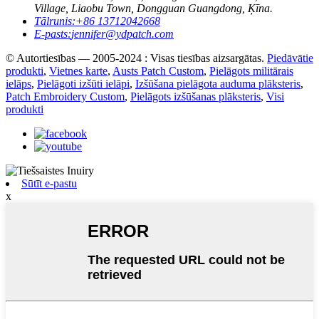
Village, Liaobu Town, Dongguan Guangdong, Ķīna.
Tālrunis:
+86 13712042668
E-pasts:
jennifer@ydpatch.com
© Autortiesības — 2005-2024 : Visas tiesības aizsargātas.
Piedāvātie
produkti
,
Vietnes karte
,
Austs Patch Custom
,
Pielāgots militārais
ielāps
,
Pielāgoti izšūti ielāpi
,
Izšūšana pielāgota auduma plāksteris
,
Patch Embroidery Custom
,
Pielāgots izšūšanas plāksteris
,
Visi
produkti
Sūtīt e-pastu
x