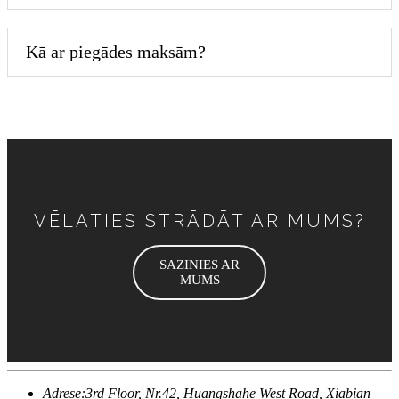
Kā ar piegādes maksām?
VĒLATIES STRĀDĀT AR MUMS?
SAZINIES AR
MUMS
Adrese:
3rd Floor, Nr.42, Huangshahe West Road, Xiabian