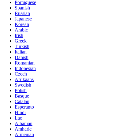
Portuguese
Spanish
Russian
Japanese
Korean
Arabic
Irish
Greek
Turkish
Italian
Danish
Romanian
Indonesian
Czech
Afrikaans
Swedish
Polish
Basque
Catalan
Esperanto
Hindi
Lao
Albanian
Amharic
Armenian